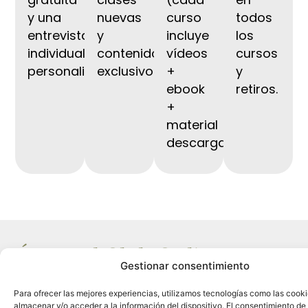
y una
nuevas
curso
todos
entrevista
y
incluye
los
individual
contenido
vídeos
cursos
personalizada.
exclusivo.
+
y
ebook
retiros.
+
material
descargable).
Únete al Club Online
Gestionar consentimiento
El camino del yoga y la presencia, desde
Para ofrecer las mejores experiencias, utilizamos tecnologías como las cook
donde estés.
almacenar y/o acceder a la información del dispositivo. El consentimiento de