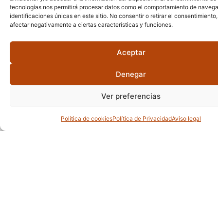
tecnologías nos permitirá procesar datos como el comportamiento de navega
El Club Online surge para quienes sienten la
identificaciones únicas en este sitio. No consentir o retirar el consentimiento
llamada de profundizar, pero no pueden o
afectar negativamente a ciertas características y funciones.
no desean hacerlo de manera presencial. Un
espacio digital, accesible y constante, para
Aceptar
trabajar el propósito mes a mes.
Denegar
Plan Mensual
Plan Anual
Ver preferencias
12,90€ / mes
115,00€ / año
Política de cookies
Política de Privacidad
Aviso legal
Unirme
Unirme
¿Qué incluye?
Una clase online nueva cada semana.
Para anclar la rutina, el cuidado y el
movimiento consciente.