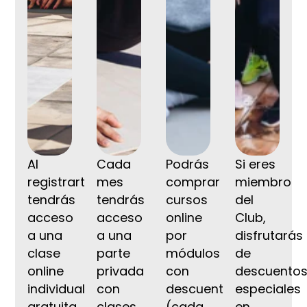
Al
Cada
Podrás
Si eres
registrarte,
mes
comprar
miembro
tendrás
tendrás
cursos
del
acceso
acceso
online
Club,
a una
a una
por
disfrutarás
clase
parte
módulos
de
online
privada
con
descuento
individual
con
descuento
especiales
gratuita
clases
(cada
en